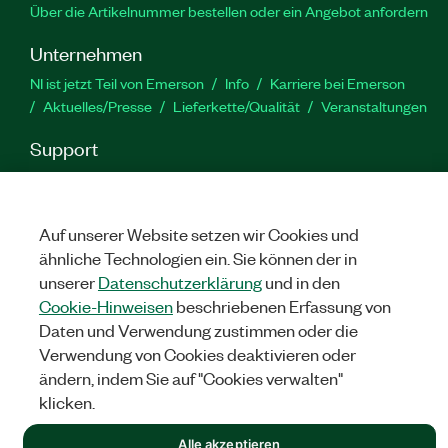
Über die Artikelnummer bestellen oder ein Angebot anfordern
Unternehmen
NI ist jetzt Teil von Emerson
Info
Karriere bei Emerson
Aktuelles/Presse
Lieferkette/Qualität
Veranstaltungen
Support
Downloads
Produktdokumentation
Diskussionsforen
Produktaktivierung
Serviceanfrage stellen
Feedback
zur Website
Auf unserer Website setzen wir Cookies und
ähnliche Technologien ein. Sie können der in
unserer
Datenschutzerklärung
und in den
YouTube
Twitter
Facebook
Linked
In
Cookie-Hinweisen
beschriebenen Erfassung von
Daten und Verwendung zustimmen oder die
Verwendung von Cookies deaktivieren oder
©
NATIONAL INSTRUMENTS CORP. ALLE RECHTE VORBEHALTEN.
ändern, indem Sie auf "Cookies verwalten"
klicken.
RECHTLICHE HINWEISE
|
IMPRINT
|
DATENSCHUTZ
|
Cookies
verwalten
Alle akzeptieren