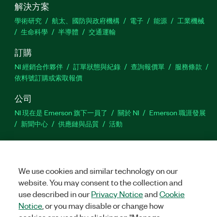
解決方案
學術研究
航太、國防與政府機構
電子
能源
工業機械
生命科學
半導體
交通運輸
訂購
NI 經銷合作夥伴
訂單狀態與紀錄
查詢報價單
服務條款
依料號訂購或索取報價
公司
NI 現在是 Emerson 旗下一員了
關於 NI
Emerson 職涯發展
新聞中心
供應鏈與品質
活動
支援
下載
產品說明書
討論區
啟動產品
提交服務需求
網
站建議
We use cookies and similar technology on our
website. You may consent to the collection and
use described in our
Privacy Notice
and
Cookie
Twitter
Facebook
YouTu
In
Notice
, or you may disable or change how