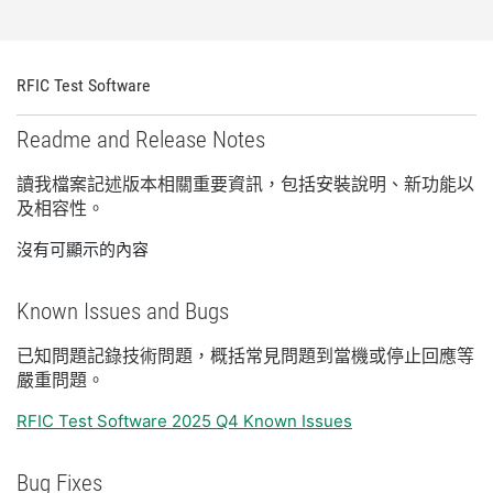
RFIC Test Software
Readme and Release Notes
讀
我
檔案
記述
版本
相關
重要
資訊，
包括
安裝
說明、
新
功能
以
及
相容性。
沒有可顯示的內容
Known Issues and Bugs
已知
問題
記錄
技術
問題，
概括
常見
問題
到
當機
或
停止
回應
等
嚴重
問題。
RFIC Test Software 2025 Q4 Known Issues
Bug Fixes