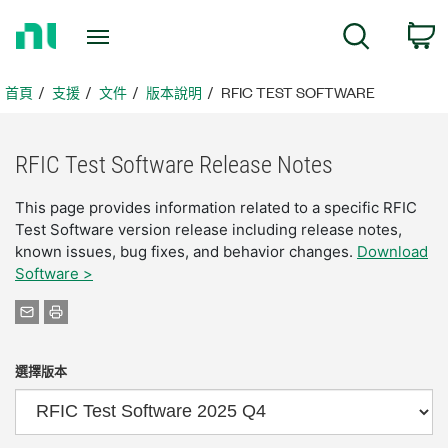
返
搜尋
回
首
頁
首頁
支援
文件
版本說明
RFIC TEST SOFTWARE
RFIC Test Software Release Notes
This page provides information related to a specific RFIC
Test Software version release including release notes,
known issues, bug fixes, and behavior changes.
Download
Software >
選擇版本