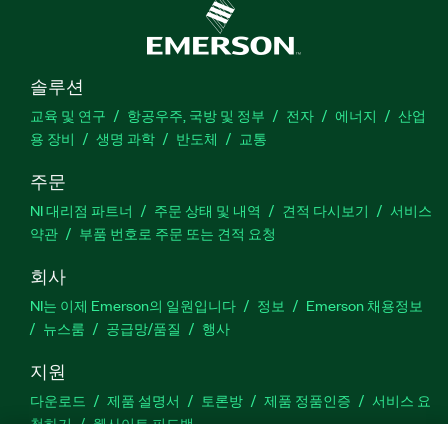
솔루션
교육 및 연구
항공우주, 국방 및 정부
전자
에너지
산업
용 장비
생명 과학
반도체
교통
주문
NI 대리점 파트너
주문 상태 및 내역
견적 다시보기
서비스
약관
부품 번호로 주문 또는 견적 요청
회사
NI는 이제 Emerson의 일원입니다
정보
Emerson 채용정보
뉴스룸
공급망/품질
행사
지원
다운로드
제품 설명서
토론방
제품 정품인증
서비스 요
청하기
웹사이트 피드백