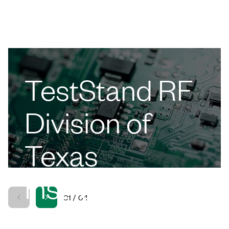
TestStand RF
Division of
Texas
Instruments에
01
/
04
공통 프레임워