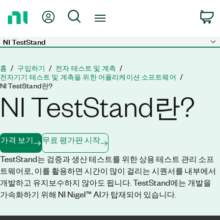
홈
내 계정
검색
페
이
지
NI TestStand
Skip to main content
로
돌
홈
구입하기
전자 테스트 및 계측
아
전자기기 테스트 및 계측을 위한 어플리케이션 소프트웨어
NI TestStand란?
가
NI TestStand란?
기
가격 보기
무료 평가판 시작
TestStand는 검증과 생산 테스트를 위한 상용 테스트 관리 소프
트웨어로, 이를 활용하면 시간이 많이 걸리는 시퀀서를 내부에서
개발하고 유지보수​하지 않아도 됩니다. TestStand에는 개발을
가속화하기 위해 NI Nigel™ AI가 탑재되어 있습니다.