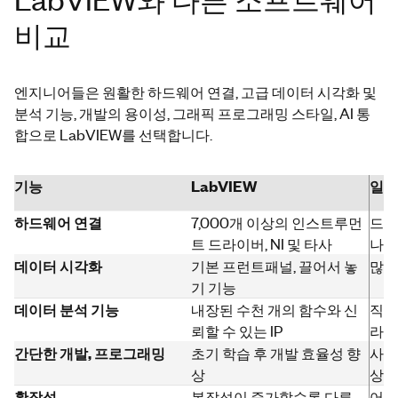
비교
엔지니어들은 원활한 하드웨어 연결, 고급 데이터 시각화 및
분석 기능, 개발의 용이성, 그래픽 프로그래밍 스타일, AI 통
합으로 LabVIEW를 선택합니다.
기능
LabVIEW
일반
하드웨어 연결
7,000개 이상의 인스트루먼
드라
트 드라이버, NI 및 타사
나 
데이터 시각화
기본 프런트패널, 끌어서 놓
많은
기 기능
데이터 분석 기능
내장된 수천 개의 함수와 신
직접
뢰할 수 있는 IP
라이
간단한 개발, 프로그래밍
초기 학습 후 개발 효율성 향
사용
상
상이
확장성
복잡성이 증가할수록 다른
어플