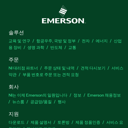
솔루션
교육 및 연구
항공우주, 국방 및 정부
전자
에너지
산업
용 장비
생명 과학
반도체
교통
주문
NI 대리점 파트너
주문 상태 및 내역
견적 다시보기
서비스
약관
부품 번호로 주문 또는 견적 요청
회사
NI는 이제 Emerson의 일원입니다
정보
Emerson 채용정보
뉴스룸
공급망/품질
행사
지원
다운로드
제품 설명서
토론방
제품 정품인증
서비스 요