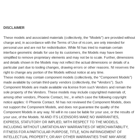
DISCLAIMER
These models and associated materials (collectively, the “Models”) are provided without
charge and, in accordance with the Terms of Use of ni.com, are only intended for
personal use and are not for redistribution. While NI has tried to maintain certain
interface geometric details for use by its customers, the Models may have been
simplified to remove proprietary elements and may not be to scale. Further, dimensions
and details shown in the Models may not reflect the actual dimensions or details of a
particular part due to tooling changes, drawing errors or other reasons. NI reserves the
right to change any portion of the Models without notice at any time.
These models may contain component models (collectively, the “Component Models”)
made available by certain third-party vendors (collectively, the “Vendors”). Such
Component Models are made available via license from such Vendors and remain the
sole property of the Vendors. These models may include copyrighted materials of,
among other vendors, Phoenix Contact, Inc., in which case the following copyright
notice applies: © Phoenix Contact. NI has not reviewed the Component Models, does
not support the Component Models, and does not guarantee the quality of the
Component Models in any way. NI will in no case be liable for your use, or the results of
your use, of the Models. NI AND ITS LICENSORS MAKE NO WARRANTIES,
EXPRESS, STATUTORY OR IMPLIED, WITH RESPECT TO THE MODELS,
INCLUDING WITHOUT LIMITATION ANY WARRANTIES OF MERCHANTABILITY,
FITNESS FOR A PARTICULAR PURPOSE, TITLE, NON-INFRINGEMENT OF
INTELLECTUAL PROPERTY, OR ANY OTHER WARRANTIES THAT MAY ARISE