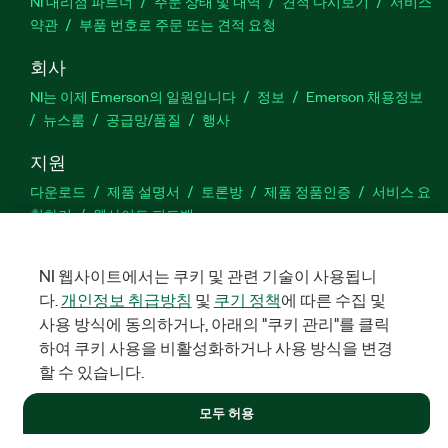
NI 대리점 파트너
주문 상태 및 내역
견적 다시보기
서비스
약관
부품 번호로 주문 또는 견적 요청
회사
NI는 이제 Emerson의 일원입니다
정보
Emerson 채용정보
뉴스룸
공급망/품질
행사
지원
다운로드
제품 설명서
토론방
제품 정품인증
서비스 요
청하기
웹사이트 피드백
NI 웹사이트에서는 쿠키 및 관련 기술이 사용됩니
Facebook
Twitter
LinkedIn
YouTu
In
다.
개인정보 취급방침
및
쿠기 정책
에 따른 수집 및
사용 방식에 동의하거나, 아래의 "쿠키 관리"를 클릭
하여 쿠키 사용을 비활성화하거나 사용 방식을 변경
©
NATIONAL INSTRUMENTS CORP. 판권 소유. 한국내쇼날인스트루먼
할 수 있습니다.
트㈜ | 주소: 서울특별시 영등포구 여의대로 108, 36층 (여의도동,
파크원 타워1) | 대표자: 수리후앗, 페드로와이안드라데 | 사업자 등
록번호: 214-81-91583 | 대표전화: 02-3451-3400
모두 허용
법적정보
|
IMPRINT
|
개인정보 취급방침
|
쿠키 관리