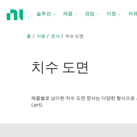
홈
페
솔루션
제품
관점
지원
커
이
지
로
홈
지원
문서
치수 도면
돌
아
가
기
치수 도면
제품별로 상이한 치수 도면 문서는 다양한 형식으로 사용할 수 있
(.prt).