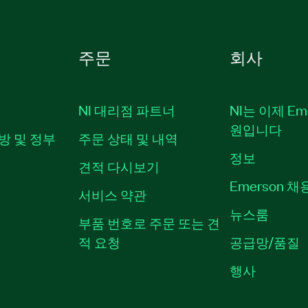
주문
회사
NI 대리점 파트너
NI는 이제 Em
원입니다
방 및 정부
주문 상태 및 내역
정보
견적 다시보기
Emerson 
서비스 약관
뉴스룸
부품 번호로 주문 또는 견
적 요청
공급망/품질
행사