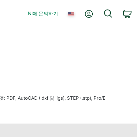
내 계정
검색
NI에 문의하기
장
AD (.dxf 및 .igs), STEP (.stp), Pro/E