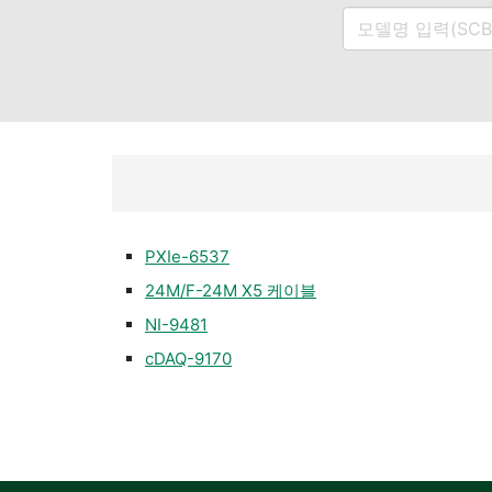
PXIe-6537
24M/F-24M X5 케이블
NI-9481
cDAQ-9170