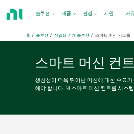
홈
페
솔루션
제품
관점
지원
커
이
지
로
홈
솔루션
​산업용 기계 솔루션
스마트 머신 컨트롤
돌
아
가
스마트 머신 컨
기
생산성이 더욱 뛰어난 머신에 대한 수요가
해야 합니다. NI 스마트 머신 컨트롤 시