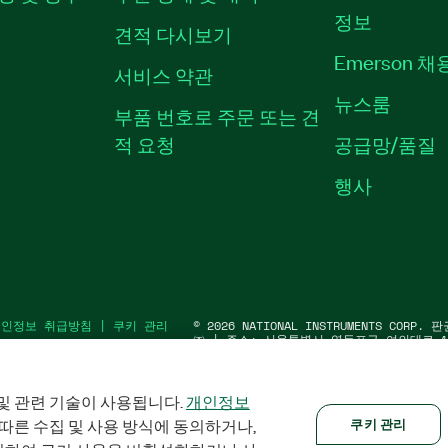
정보
견적 다시보기
Emerson 
서비스 약관
뉴스룸
부품 번호로 주문 또는 견
적 요청
공급망/품질
행사
개인정보 취급방침
|
쿠키 관리
©
2026
NATIONAL INSTRUMENTS COR
㈜ | 주소: 서울특별시 영등포구 여의대로 10
워1) | 대표자: 수리후앗, 페드로와이안드라데
91583 | 대표전화: 02-3451-3400
및 관련 기술이 사용됩니다.
개인정보
 따른 수집 및 사용 방식에 동의하거나,
쿠키 관리