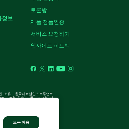
토론방
채용정보
제품 정품인증
서비스 요청하기
웹사이트 피드백
Facebook
Twitter
LinkedIn
YouTube
Instagram
P. 판권 소유. 한국내쇼날인스트루먼트
8, 36층 (여의도동, 파크원 타
 | 사업자 등록번호: 214-81-
모두 허용