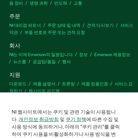
용 장비
생명 과학
반도체
교통
주문
NI 대리점 파트너
주문 상태 및 내역
견적 다시보기
서비스
약관
부품 번호로 주문 또는 견적 요청
회사
NI는 이제 Emerson의 일원입니다
정보
Emerson 채용정보
뉴스룸
공급망/품질
행사
지원
다운로드
제품 설명서
토론방
제품 정품인증
서비스 요
청하기
웹사이트 피드백
Facebook
Twitter
LinkedIn
YouTu
In
NI 웹사이트에서는 쿠키 및 관련 기술이 사용됩니
다.
개인정보 취급방침
및
쿠기 정책
에 따른 수집 및
사용 방식에 동의하거나, 아래의 "쿠키 관리"를 클릭
하여 쿠키 사용을 비활성화하거나 사용 방식을 변
©
2026
NATIONAL INSTRUMENTS CORP. 판권 소유. 한국내쇼날인스트