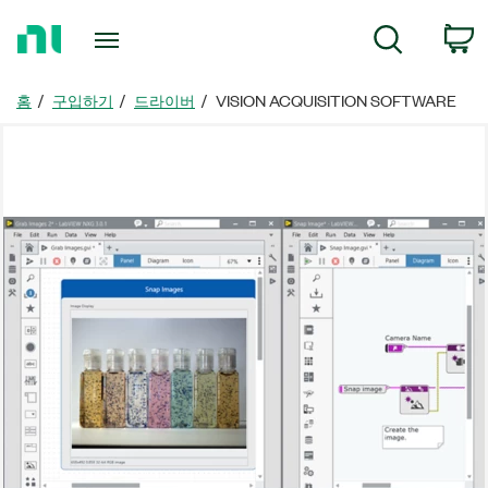
홈
검색
페
이
지
홈
구입하기
드라이버
VISION ACQUISITION SOFTWARE
로
돌
아
가
기