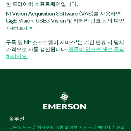
한 드라이버 소프트웨어입니다.
NI Vision Acquisition Software (VAS)를 사용하면
GigE Vision, USB3 Vision 및 카메라 링크 등의 다양
한 업계 표준 카메라 인터페이스에서 이미지를 수집,
자세히 보기
디스플레이 및 저장할 수 있습니다. 또한 본 소프트
웨어를 통해 NI 비전 하드웨어에서 디지털 I/O를 쉽
구독 및 NI* 소프트웨어 서비스*는 기간 만료 시 당시
게 제어할 수 있습니다. 쉽게 사용할 수 있는 함수 및
가격으로 자동 갱신됩니다.
질문이 있으면 NI로 문의
예제 프로그램들을 통해 사용자는 LabVIEW 또는
하십시오.
C/C++를 통해 신속하게 어플리케이션을 생성할 수
있습니다.
부품 번호:
778413-35
|
778413-35WM
솔루션
교육 및 연구
항공우주, 국방 및 정부
전자
에너지
산업