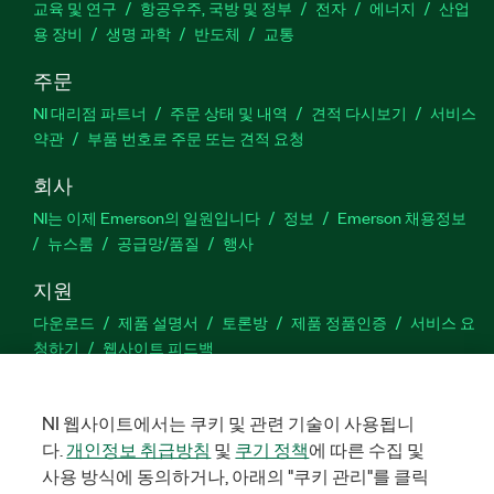
교육 및 연구
항공우주, 국방 및 정부
전자
에너지
산업
용 장비
생명 과학
반도체
교통
부품 번호:
782587-35
주문
NI 대리점 파트너
주문 상태 및 내역
견적 다시보기
서비스
약관
부품 번호로 주문 또는 견적 요청
회사
NI는 이제 Emerson의 일원입니다
정보
Emerson 채용정보
뉴스룸
공급망/품질
행사
지원
다운로드
제품 설명서
토론방
제품 정품인증
서비스 요
청하기
웹사이트 피드백
Facebook
Twitter
LinkedIn
YouTu
In
NI 웹사이트에서는 쿠키 및 관련 기술이 사용됩니
다.
개인정보 취급방침
및
쿠기 정책
에 따른 수집 및
사용 방식에 동의하거나, 아래의 "쿠키 관리"를 클릭