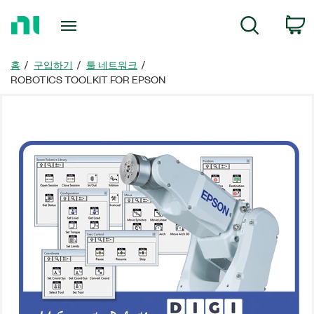
홈
검색
페
이
지
홈
구입하기
툴 네트워크
로
ROBOTICS TOOLKIT FOR EPSON
돌
아
가
기