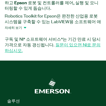
하고 Epson 로봇 및 컨트롤러를 제어, 실행 및 모니
터링할 수 있게 돕습니다.
Robotics Toolkit for Epson은 완전한 산업용 로봇
시스템을 구축할 수 있는 LabVIEW용 소프트웨어 애
드온입니다. 이 애드온은 복잡한 로봇 프로그래밍에
자세히 보기
대한 전문 지식 없이도 LabVIEW에서 Epson 로봇을
제어하고 Epson 로봇 컨트롤러에서 기존 루틴을 실
구독 및 NI* 소프트웨어 서비스*는 기간 만료 시 당시
행 및 모니터링하는 데 사용할 수 있는 VI를 제공합
가격으로 자동 갱신됩니다.
질문이 있으면 NI로 문의
니다. 부품 처리, 로봇 제어, 측정, 검사, 머신 비전 및
하십시오.
인간 기계 인터페이스 (HMI)를 포함하여 기계 제어
및 자동화의 모든 측면을 통합하는 어플리케이션을
프로그래밍할 수 있습니다. Robotics Toolkit for
Epson은 스마트 카메라, CompactRIO 시스템 및
PXI 시스템과 같은 Windows 또는 LabVIEW Real-
Time 타겟에 배포할 수 있습니다. 이 애드온은 또한
오프라인 프로그래밍 및 시각화를 위해 Visual
Components 3D 시뮬레이션 소프트웨어와도 통합
솔루션
됩니다.