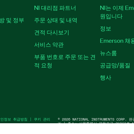
NI 대리점 파트너
NI는 이제 Em
원입니다
방 및 정부
주문 상태 및 내역
정보
견적 다시보기
Emerson 
서비스 약관
뉴스룸
부품 번호로 주문 또는 견
적 요청
공급망/품질
행사
개인정보 취급방침
|
쿠키 관리
©
2026
NATIONAL INSTRUMENTS COR
㈜ | 주소: 서울특별시 영등포구 여의대로 10
워1) | 대표자: 수리후앗, 페드로와이안드라데
91583 | 대표전화: 02-3451-3400