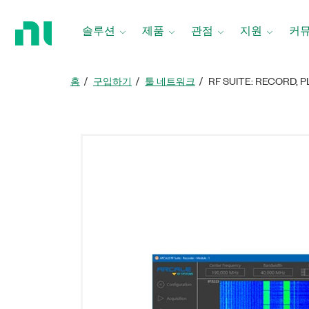
홈
페
솔루션
제품
관점
지원
커
이
지
로
홈
구입하기
툴 네트워크
RF SUITE: RECORD, 
돌
아
가
기