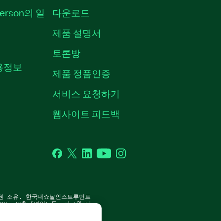
erson의 일
다운로드
제품 설명서
토론방
채용정보
제품 정품인증
서비스 요청하기
웹사이트 피드백
Facebook
Twitter
LinkedIn
YouTube
Instagram
P. 판권 소유. 한국내쇼날인스트루먼트
8, 36층 (여의도동, 파크원 타
 | 사업자 등록번호: 214-81-