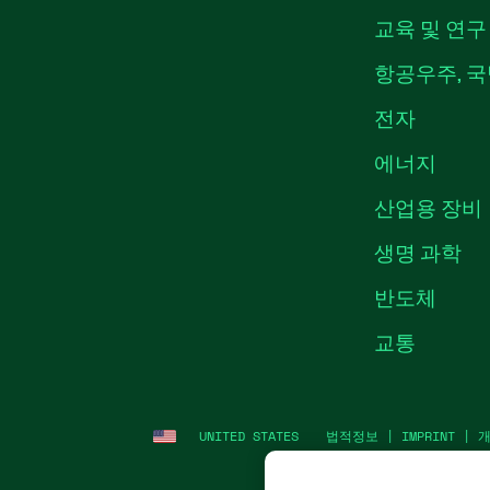
교육 및 연구
항공우주, 국
전자
에너지
산업용 장비
생명 과학
반도체
교통
UNITED STATES
법적정보
|
IMPRINT
|