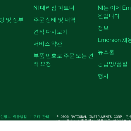
NI 대리점 파트너
NI는 이제 Em
원입니다
방 및 정부
주문 상태 및 내역
정보
견적 다시보기
Emerson 
서비스 약관
뉴스룸
부품 번호로 주문 또는 견
적 요청
공급망/품질
행사
개인정보 취급방침
|
쿠키 관리
©
2026
NATIONAL INSTRUMENTS COR
㈜ | 주소: 서울특별시 영등포구 여의대로 10
워1) | 대표자: 수리후앗, 페드로와이안드라데
91583 | 대표전화: 02-3451-3400