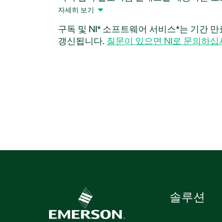
애드온을 사용하면 전송 및 데이터 저장을
자세히 보기
확한 원본 데이터를 재구성할 수 있습니다.
구독 및 NI* 소프트웨어 서비스*는 기간 
대역폭에 따라 최대 처리량 200MB/s 및 
갱신됩니다.
질문이 있으면 NI로 문의하십
니다. 또한 이 애드온은 I16 입력 데이터 유
및 256 샘플의 메모리 깊이를 갖추고 있습
이 0입니다. 즉, 모든 입력 데이터 포인트
트가 있습니다. LossLess Data Compre
방법을 융합합니다.
부품 번호:
784988-35
|
784988-35WP
|
785
솔루션