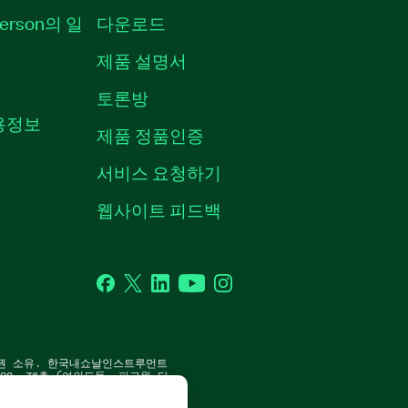
erson의 일
다운로드
제품 설명서
토론방
채용정보
제품 정품인증
서비스 요청하기
웹사이트 피드백
Facebook
Twitter
LinkedIn
YouTube
Instagram
P. 판권 소유. 한국내쇼날인스트루먼트
8, 36층 (여의도동, 파크원 타
 | 사업자 등록번호: 214-81-