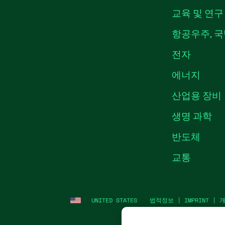
교육 및 연구
항공우주, 국
전자
에너지
산업용 장비
생명 과학
반도체
교통
UNITED STATES
법적정보
|
IMPRINT
|