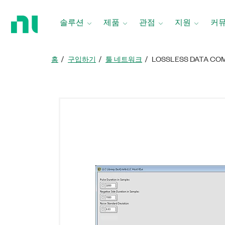
홈
페
솔루션
제품
관점
지원
커
이
지
로
홈
구입하기
툴 네트워크
LOSSLESS DATA CO
돌
아
가
기