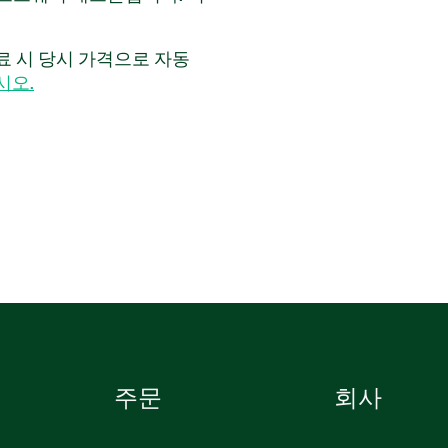
 위해 압축된 데이터에서 정
 이 애드온은 신호 유형 및
만료 시 당시 가격으로 자동
최대 압축률 30%를 지원합
시오.
형, 2xU8 출력 데이터 유형
니다. 이 알고리즘은 지연
에는 항상 출력 데이터 포인
ssion은 수정된 LZ78 압축
536-35WP
주문
회사