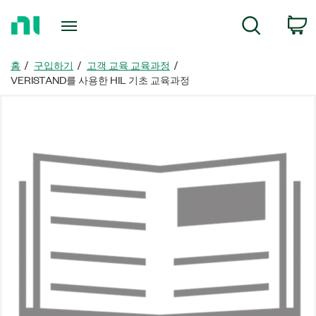
홈
검색
페
이
지
홈
구입하기
고객 교육 교육과정
로
VERISTAND를 사용한 HIL 기초 교육과정
돌
아
가
기