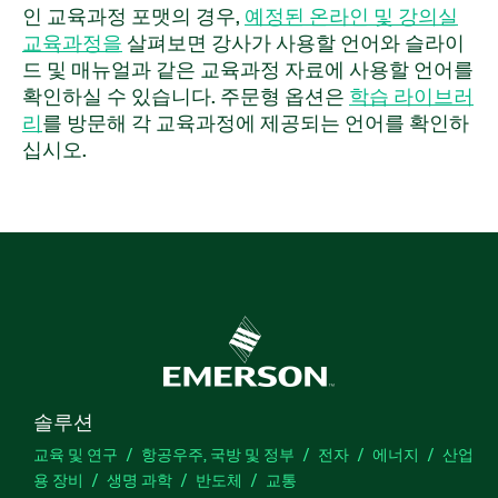
을 위한 런타임 편집 가능한 사용자 인터페이스를 작
인 교육과정 포맷의 경우,
예정된 온라인 및 강의실
성하는 방법을 알 수 있습니다. VeriStand를 사용한
교육과정을
살펴보면 강사가 사용할 언어와 슬라이
HIL 기초 교육과정은 기존 테스트 시스템을 실행 및
드 및 매뉴얼과 같은 교육과정 자료에 사용할 언어를
수정하거나 VeriStand를 평가하는 사용자에게 권장
확인하실 수 있습니다. 주문형 옵션은
학습 라이브러
됩니다. Windows 사용 경험이 필요합니다.
리
를 방문해 각 교육과정에 제공되는 언어를 확인하
십시오.
주요 특징:
포맷: 온디맨드, 강의실, 버추얼 및 키트, 온디맨드
준비사항: Windows 프로그래밍 경험이 있으면 도
움이 되지만 필수는 아님
이 교육과정은
비공개 버추얼 또는 비공개 강의실 포맷
로도 제공됩니다
으
부품 번호:
910817-71
|
910817-11
|
910817-69
솔루션
교육 및 연구
항공우주, 국방 및 정부
전자
에너지
산업
용 장비
생명 과학
반도체
교통