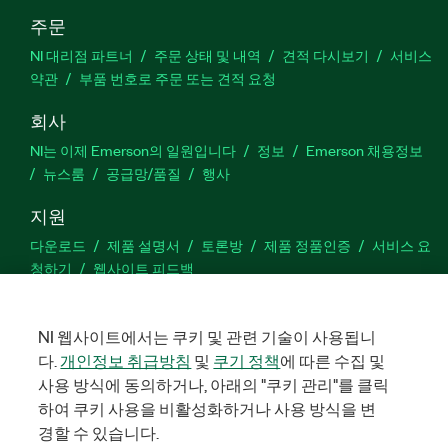
주문
NI 대리점 파트너
주문 상태 및 내역
견적 다시보기
서비스
약관
부품 번호로 주문 또는 견적 요청
회사
NI는 이제 Emerson의 일원입니다
정보
Emerson 채용정보
뉴스룸
공급망/품질
행사
지원
다운로드
제품 설명서
토론방
제품 정품인증
서비스 요
청하기
웹사이트 피드백
Facebook
Twitter
LinkedIn
YouTu
In
NI 웹사이트에서는 쿠키 및 관련 기술이 사용됩니
다.
개인정보 취급방침
및
쿠기 정책
에 따른 수집 및
사용 방식에 동의하거나, 아래의 "쿠키 관리"를 클릭
하여 쿠키 사용을 비활성화하거나 사용 방식을 변
©
2026
NATIONAL INSTRUMENTS CORP. 판권 소유. 한국내쇼날인스트
루먼트㈜ | 주소: 서울특별시 영등포구 여의대로 108, 36층 (여의도
경할 수 있습니다.
동, 파크원 타워1) | 대표자: 수리후앗, 페드로와이안드라데 | 사업