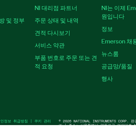
NI 대리점 파트너
NI는 이제 Em
원입니다
방 및 정부
주문 상태 및 내역
정보
견적 다시보기
Emerson 
서비스 약관
뉴스룸
부품 번호로 주문 또는 견
적 요청
공급망/품질
행사
개인정보 취급방침
|
쿠키 관리
©
2026
NATIONAL INSTRUMENTS COR
㈜ | 주소: 서울특별시 영등포구 여의대로 10
워1) | 대표자: 수리후앗, 페드로와이안드라데
91583 | 대표전화: 02-3451-3400