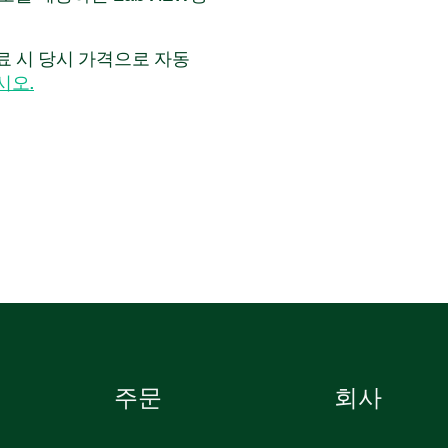
들이 전압계, 전류계, 디
nerator 작업에 익숙해 지
만료 시 당시 가격으로 자동
aboratory Software는 학생
시오.
방법을 탐구하고 전기 저항
습니다. 또한 학생들은 연습
장할 수 있습니다.
주문
회사