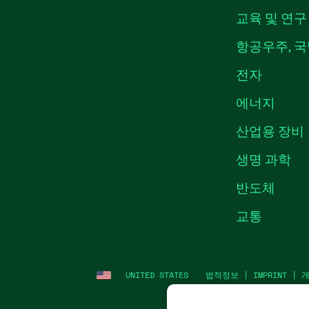
교육 및 연구
항공우주, 국
전자
에너지
산업용 장비
생명 과학
반도체
교통
UNITED STATES
법적정보
|
IMPRINT
|