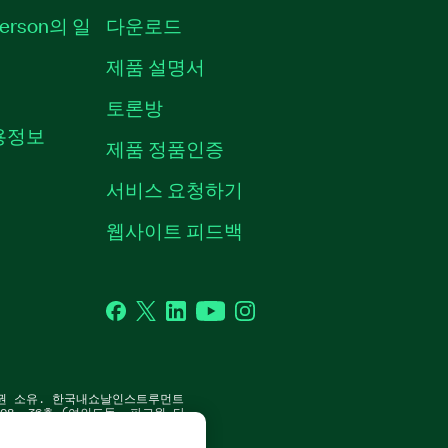
erson의 일
다운로드
제품 설명서
토론방
채용정보
제품 정품인증
서비스 요청하기
웹사이트 피드백
Facebook
Twitter
LinkedIn
YouTube
Instagram
P. 판권 소유. 한국내쇼날인스트루먼트
8, 36층 (여의도동, 파크원 타
 | 사업자 등록번호: 214-81-