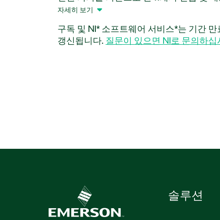
소프트웨어 애드온입니다. 이 애드온은 학생
자세히 보기
지털 멀티미터, 오실로스코프 및 Signal Ge
구독 및 NI* 소프트웨어 서비스*는 기간 
도록 합니다. Electrical Measurements L
갱신됩니다.
질문이 있으면 NI로 문의하십
들이 전압과 전류를 측정하는 직간접적인 
을 측정하는 방법 등을 조사할 수 있게 돕
결과를 Microsoft Word 형식 파일로 저
부품 번호:
784334-35
솔루션