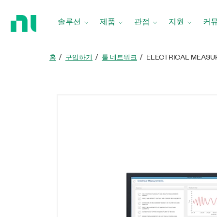
홈
페
솔루션
제품
관점
지원
커
이
지
로
홈
구입하기
툴 네트워크
ELECTRICAL MEAS
돌
아
가
기