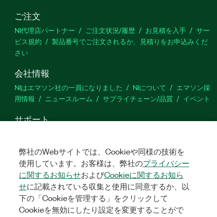
ご注文
NI代理店パートナー
ご注文状況/履歴
お見積を入手
サー
ビス規約
製品番号でご注文されるか、見積りをお申込みくだ
さい
会社情報
NIはエマソン社の一員になりました
NIについて
エマソン採
用情報
ニュースルーム
サプライチェーン/品質
イベント
サポート
ダウンロード
製品ドキュメント
ディスカッションフォーラ
ム
製品のアクティブ化
サポートリクエスト
サイトに関
弊社のWebサイトでは、Cookieや同様の技術を
するご意見
使用しています。お客様は、弊社の
プライバシー
に関するお知らせ
および
Cookieに関するお知ら
Twitter
YouTube
Faceb
In
せ
に記載されている収集と使用に同意するか、以
下の「Cookieを管理する」をクリックして
Cookieを無効にしたり設定を変更することがで