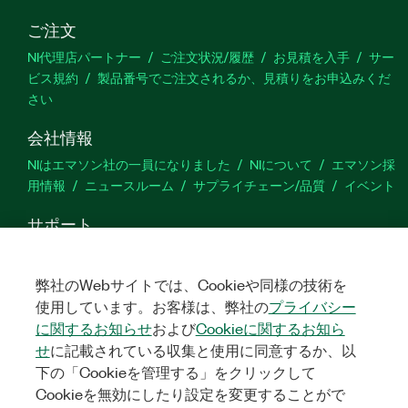
ご注文
NI代理店パートナー
ご注文状況/履歴
お見積を入手
サー
ビス規約
製品番号でご注文されるか、見積りをお申込みくだ
さい
会社情報
NIはエマソン社の一員になりました
NIについて
エマソン採
用情報
ニュースルーム
サプライチェーン/品質
イベント
サポート
ダウンロード
製品ドキュメント
ディスカッションフォーラ
ム
製品のアクティブ化
サポートリクエスト
サイトに関
弊社のWebサイトでは、Cookieや同様の技術を
するご意見
使用しています。お客様は、弊社の
プライバシー
に関するお知らせ
および
Cookieに関するお知ら
Twitter
YouTube
Faceb
In
せ
に記載されている収集と使用に同意するか、以
下の「Cookieを管理する」をクリックして
Cookieを無効にしたり設定を変更することがで