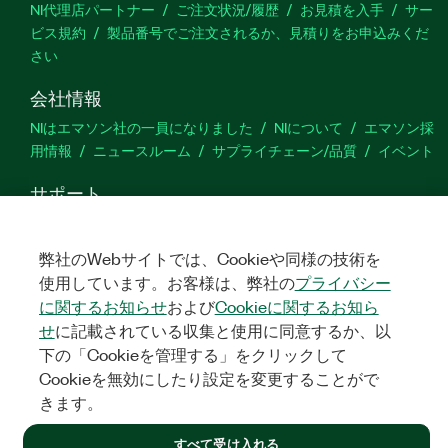
NI代理店パートナー
ご注文状況/履歴
お見積を入手
サー
ビス規約
製品番号でご注文されるか、見積りをお申込みくだ
さい
会社情報
NIはエマソン社の一員になりました
NIについて
エマソン採
用情報
ニュースルーム
サプライチェーン/品質
イベント
サポート
ダウンロード
製品ドキュメント
ディスカッションフォーラ
ム
製品のアクティブ化
サポートリクエスト
サイトに関
弊社のWebサイトでは、Cookieや同様の技術を
するご意見
使用しています。お客様は、弊社の
プライバシー
に関するお知らせ
および
Cookieに関するお知ら
Twitter
YouTube
Faceb
In
せ
に記載されている収集と使用に同意するか、以
下の「Cookieを管理する」をクリックして
Cookieを無効にしたり設定を変更することがで
きます。
©
NATIONAL INSTRUMENTS CORP. ALL RIGHTS RESERVED.
すべて受け入れる