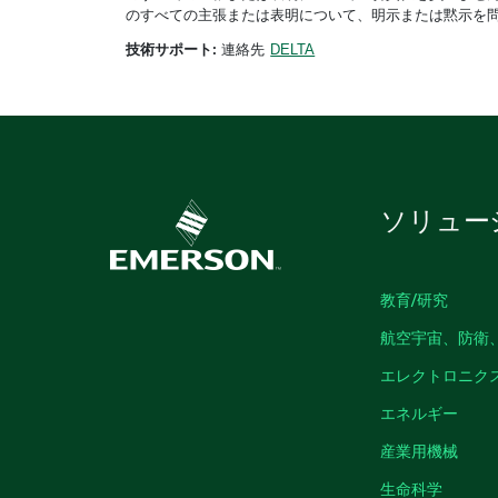
のすべての主張または表明について、明示または黙示を
技術サポート:
連絡先
DELTA
ソリュー
教育/研究
航空宇宙、防衛
エレクトロニク
エネルギー
産業用機械
生命科学