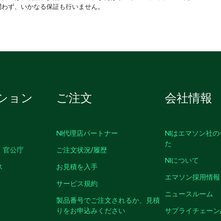
問わず、いかなる保証も行いません。
ション
ご注文
会社情報
NI代理店パートナー
NIはエマソン社
た
、官公庁
ご注文状況/履歴
NIについて
ス
お見積を入手
エマソン採用情報
サービス規約
ニュースルーム
製品番号でご注文されるか、見積
りをお申込みください
サプライチェーン