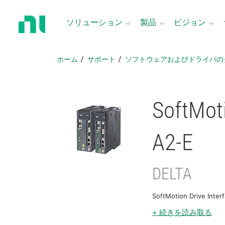
ホ
ー
ソリューション
製品
ビジョン
ム
ペ
ー
ホーム
サポート
ソフトウェアおよびドライバの
ジ
に
戻
る
SoftMoti
A2-E
DELTA
SoftMotion Drive In
+ 続きを読み取る