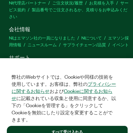
NI代理店パートナー
ご注文状況/履歴
お見積を入手
サー
ビス規約
製品番号でご注文されるか、見積りをお申込みくだ
さい
会社情報
NIはエマソン社の一員になりました
NIについて
エマソン採
用情報
ニュースルーム
サプライチェーン/品質
イベント
サポート
ダウンロード
製品ドキュメント
ディスカッションフォーラ
ム
製品のアクティブ化
サポートリクエスト
サイトに関
弊社のWebサイトでは、Cookieや同様の技術を
するご意見
使用しています。お客様は、弊社の
プライバシー
に関するお知らせ
および
Cookieに関するお知ら
Twitter
YouTube
Faceb
In
せ
に記載されている収集と使用に同意するか、以
下の「Cookieを管理する」をクリックして
Cookieを無効にしたり設定を変更することがで
きます。
©
NATIONAL INSTRUMENTS CORP. ALL RIGHTS RESERVED.
すべて受け入れる