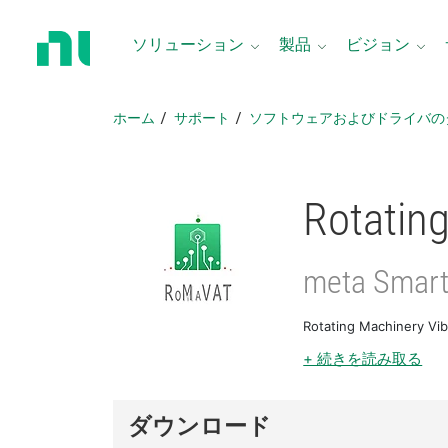
ホ
ー
ソリューション
製品
ビジョン
ム
ペ
ー
ホーム
サポート
ソフトウェアおよびドライバの
ジ
に
戻
る
Rotating
meta Smart
Rotating Machine
+ 続きを読み取る
ダウンロード