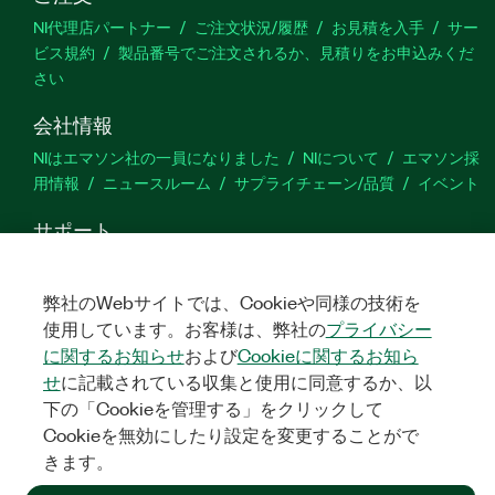
NI代理店パートナー
ご注文状況/履歴
お見積を入手
サー
ビス規約
製品番号でご注文されるか、見積りをお申込みくだ
さい
会社情報
NIはエマソン社の一員になりました
NIについて
エマソン採
用情報
ニュースルーム
サプライチェーン/品質
イベント
サポート
ダウンロード
製品ドキュメント
ディスカッションフォーラ
ム
製品のアクティブ化
サポートリクエスト
サイトに関
弊社のWebサイトでは、Cookieや同様の技術を
するご意見
使用しています。お客様は、弊社の
プライバシー
に関するお知らせ
および
Cookieに関するお知ら
Twitter
YouTube
Faceb
In
せ
に記載されている収集と使用に同意するか、以
下の「Cookieを管理する」をクリックして
Cookieを無効にしたり設定を変更することがで
きます。
©
NATIONAL INSTRUMENTS CORP. ALL RIGHTS RESERVED.