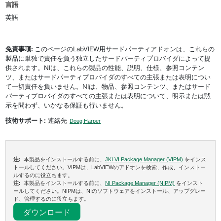
言語
英語
免責事項:
このページのLabVIEW用サードパーティアドオンは、これらの
製品に単独で責任を負う独立したサードパーティプロバイダによって提
供されます。NIは、これらの製品の性能、説明、仕様、参照コンテン
ツ、またはサードパーティプロバイダのすべての主張または表明につい
て一切責任を負いません。NIは、物品、参照コンテンツ、またはサード
パーティプロバイダのすべての主張または表明について、明示または黙
示を問わず、いかなる保証も行いません。
技術サポート:
連絡先
Doug Harper
注:
本製品をインストールする前に、
JKI VI Package Manager (VIPM)
をインス
トールしてください。VIPMは、LabVIEWのアドオンを検索、作成、インストー
ルするのに役立ちます。
注:
本製品をインストールする前に、
NI Package Manager (NIPM)
をインスト
ールしてください。NIPMは、NIのソフトウェアをインストール、アップグレー
ド、管理するのに役立ちます。
ダウンロード