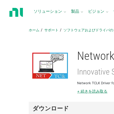
ホ
ー
ソリューション
製品
ビジョン
ム
ペ
ー
ホーム
サポート
ソフトウェアおよびドライバの
ジ
に
戻
る
Network
Innovative 
Network TCLK D
+ 続きを読み取る
ダウンロード