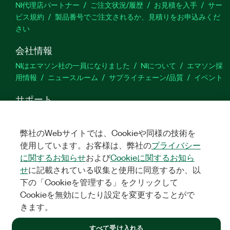
NI代理店パートナー
ご注文状況/履歴
お見積を入手
サー
ビス規約
製品番号でご注文されるか、見積りをお申込みくだ
さい
会社情報
NIはエマソン社の一員になりました
NIについて
エマソン採
用情報
ニュースルーム
サプライチェーン/品質
イベント
サポート
ダウンロード
製品ドキュメント
ディスカッションフォーラ
ム
製品のアクティブ化
サポートリクエスト
サイトに関
弊社のWebサイトでは、Cookieや同様の技術を
するご意見
使用しています。お客様は、弊社の
プライバシー
に関するお知らせ
および
Cookieに関するお知ら
Twitter
YouTube
Faceb
In
せ
に記載されている収集と使用に同意するか、以
下の「Cookieを管理する」をクリックして
Cookieを無効にしたり設定を変更することがで
きます。
©
NATIONAL INSTRUMENTS CORP. ALL RIGHTS RESERVED.
すべて受け入れる