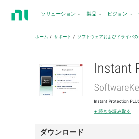
ホ
ー
ソリューション
製品
ビジョン
ム
ペ
ー
ホーム
サポート
ソフトウェアおよびドライバの
ジ
に
戻
る
Instant 
SoftwareKe
Instant Protec
+ 続きを読み取る
ダウンロード