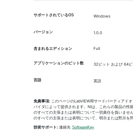
サポートされているOS
Windows
バージョン
1.0.0
含まれるエディション
Full
アプリケーションのビット数
32ビット および 64
言語
英語
免責事項:
このページのLabVIEW用サードパーティア
バイダによって提供されます。NIは、これらの製品の性
のすべての主張または表明について一切責任を負いません
のすべての主張または表明について、明示または黙示を
技術サポート:
連絡先
SoftwareKey