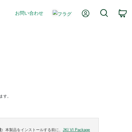
Myアカウント
検索
お問い合わせ
カ
します。
注:
本製品をインストールする前に、
JKI VI Package