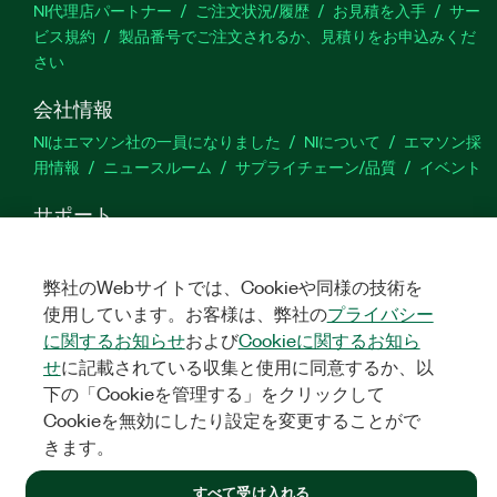
NI代理店パートナー
ご注文状況/履歴
お見積を入手
サー
ビス規約
製品番号でご注文されるか、見積りをお申込みくだ
さい
会社情報
NIはエマソン社の一員になりました
NIについて
エマソン採
用情報
ニュースルーム
サプライチェーン/品質
イベント
サポート
ダウンロード
製品ドキュメント
ディスカッションフォーラ
ム
製品のアクティブ化
サポートリクエスト
サイトに関
弊社のWebサイトでは、Cookieや同様の技術を
するご意見
使用しています。お客様は、弊社の
プライバシー
に関するお知らせ
および
Cookieに関するお知ら
Twitter
YouTube
Faceb
In
せ
に記載されている収集と使用に同意するか、以
下の「Cookieを管理する」をクリックして
Cookieを無効にしたり設定を変更することがで
きます。
©
NATIONAL INSTRUMENTS CORP. ALL RIGHTS RESERVED.
すべて受け入れる