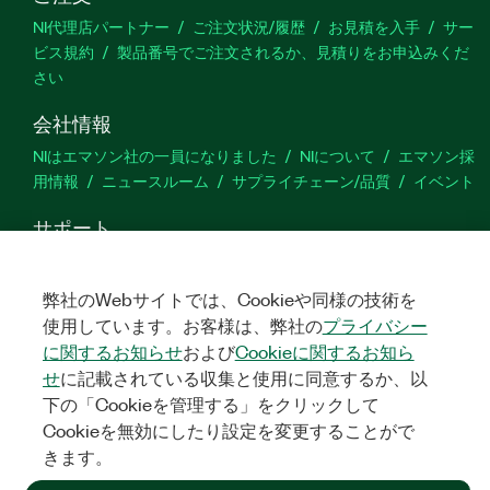
NI代理店パートナー
ご注文状況/履歴
お見積を入手
サー
ビス規約
製品番号でご注文されるか、見積りをお申込みくだ
さい
会社情報
NIはエマソン社の一員になりました
NIについて
エマソン採
用情報
ニュースルーム
サプライチェーン/品質
イベント
サポート
ダウンロード
製品ドキュメント
ディスカッションフォーラ
ム
製品のアクティブ化
サポートリクエスト
サイトに関
弊社のWebサイトでは、Cookieや同様の技術を
するご意見
使用しています。お客様は、弊社の
プライバシー
に関するお知らせ
および
Cookieに関するお知ら
Twitter
YouTube
Faceb
In
せ
に記載されている収集と使用に同意するか、以
下の「Cookieを管理する」をクリックして
Cookieを無効にしたり設定を変更することがで
きます。
©
NATIONAL INSTRUMENTS CORP. ALL RIGHTS RESERVED.