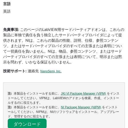
言語
英語
免責事項:
このページのLabVIEW用サードパーティアドオンは、これらの
製品に単独で責任を負う独立したサードパーティプロバイダによって提
供されます。NIは、これらの製品の性能、説明、仕様、参照コンテン
ツ、またはサードパーティプロバイダのすべての主張または表明につい
て一切責任を負いません。NIは、物品、参照コンテンツ、またはサード
パーティプロバイダのすべての主張または表明について、明示または黙
示を問わず、いかなる保証も行いません。
技術サポート:
連絡先
NanoSemi, Inc.
注:
本製品をインストールする前に、
JKI VI Package Manager (VIPM)
をインス
トールしてください。VIPMは、LabVIEWのアドオンを検索、作成、インストー
ルするのに役立ちます。
注:
本製品をインストールする前に、
NI Package Manager (NIPM)
をインスト
ールしてください。NIPMは、NIのソフトウェアをインストール、アップグレー
ド、管理するのに役立ちます。
ダウンロード