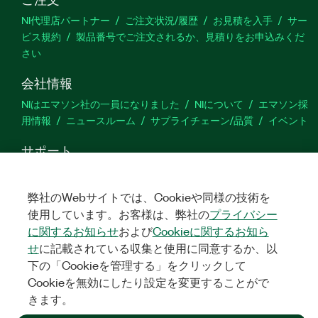
NI代理店パートナー
ご注文状況/履歴
お見積を入手
サー
ビス規約
製品番号でご注文されるか、見積りをお申込みくだ
さい
会社情報
NIはエマソン社の一員になりました
NIについて
エマソン採
用情報
ニュースルーム
サプライチェーン/品質
イベント
サポート
ダウンロード
製品ドキュメント
ディスカッションフォーラ
ム
製品のアクティブ化
サポートリクエスト
サイトに関
弊社のWebサイトでは、Cookieや同様の技術を
するご意見
使用しています。お客様は、弊社の
プライバシー
に関するお知らせ
および
Cookieに関するお知ら
Twitter
YouTube
Faceb
In
せ
に記載されている収集と使用に同意するか、以
下の「Cookieを管理する」をクリックして
Cookieを無効にしたり設定を変更することがで
きます。
©
NATIONAL INSTRUMENTS CORP. ALL RIGHTS RESERVED.