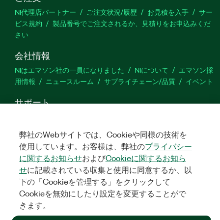
NI代理店パートナー
ご注文状況/履歴
お見積を入手
サー
ビス規約
製品番号でご注文されるか、見積りをお申込みくだ
さい
会社情報
NIはエマソン社の一員になりました
NIについて
エマソン採
用情報
ニュースルーム
サプライチェーン/品質
イベント
サポート
ダウンロード
製品ドキュメント
ディスカッションフォーラ
ム
製品のアクティブ化
サポートリクエスト
サイトに関
弊社のWebサイトでは、Cookieや同様の技術を
するご意見
使用しています。お客様は、弊社の
プライバシー
に関するお知らせ
および
Cookieに関するお知ら
Twitter
YouTube
Faceb
In
せ
に記載されている収集と使用に同意するか、以
下の「Cookieを管理する」をクリックして
Cookieを無効にしたり設定を変更することがで
きます。
©
NATIONAL INSTRUMENTS CORP. ALL RIGHTS RESERVED.