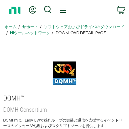
ホ
Myアカウント
検索
ー
ム
ペ
ホーム
サポート
ソフトウェアおよびドライバのダウンロード
ー
NIツールネットワーク
DOWNLOAD DETAIL PAGE
ジ
に
戻
る
DQMH™
DQMH Consortium
DQMH™は、LabVIEWで並列ループの実装と通信を支援するイベントベ
ースのメッセージ処理およびスクリプトツールを提供します。