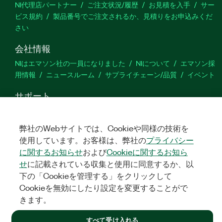
NI代理店パートナー
ご注文状況/履歴
お見積を入手
サー
ビス規約
製品番号でご注文されるか、見積りをお申込みくだ
さい
会社情報
NIはエマソン社の一員になりました
NIについて
エマソン採
用情報
ニュースルーム
サプライチェーン/品質
イベント
サポート
ダウンロード
製品ドキュメント
ディスカッションフォーラ
ム
製品のアクティブ化
サポートリクエスト
サイトに関
弊社のWebサイトでは、Cookieや同様の技術を
するご意見
使用しています。お客様は、弊社の
プライバシー
に関するお知らせ
および
Cookieに関するお知ら
Twitter
YouTube
Faceb
In
せ
に記載されている収集と使用に同意するか、以
下の「Cookieを管理する」をクリックして
Cookieを無効にしたり設定を変更することがで
きます。
©
NATIONAL INSTRUMENTS CORP. ALL RIGHTS RESERVED.
すべて受け入れる