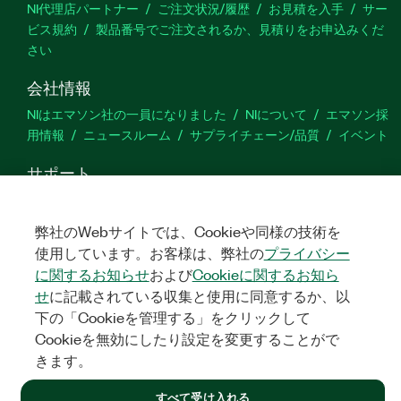
NI代理店パートナー
ご注文状況/履歴
お見積を入手
サー
ビス規約
製品番号でご注文されるか、見積りをお申込みくだ
さい
会社情報
NIはエマソン社の一員になりました
NIについて
エマソン採
用情報
ニュースルーム
サプライチェーン/品質
イベント
サポート
ダウンロード
製品ドキュメント
ディスカッションフォーラ
ム
製品のアクティブ化
サポートリクエスト
サイトに関
弊社のWebサイトでは、Cookieや同様の技術を
するご意見
使用しています。お客様は、弊社の
プライバシー
に関するお知らせ
および
Cookieに関するお知ら
Twitter
YouTube
Faceb
In
せ
に記載されている収集と使用に同意するか、以
下の「Cookieを管理する」をクリックして
Cookieを無効にしたり設定を変更することがで
きます。
©
NATIONAL INSTRUMENTS CORP. ALL RIGHTS RESERVED.
すべて受け入れる