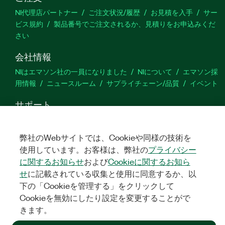
NI代理店パートナー
ご注文状況/履歴
お見積を入手
サー
ビス規約
製品番号でご注文されるか、見積りをお申込みくだ
さい
会社情報
NIはエマソン社の一員になりました
NIについて
エマソン採
用情報
ニュースルーム
サプライチェーン/品質
イベント
サポート
ダウンロード
製品ドキュメント
ディスカッションフォーラ
ム
製品のアクティブ化
サポートリクエスト
サイトに関
弊社のWebサイトでは、Cookieや同様の技術を
するご意見
使用しています。お客様は、弊社の
プライバシー
に関するお知らせ
および
Cookieに関するお知ら
Twitter
YouTube
Faceb
In
せ
に記載されている収集と使用に同意するか、以
下の「Cookieを管理する」をクリックして
Cookieを無効にしたり設定を変更することがで
きます。
©
NATIONAL INSTRUMENTS CORP. ALL RIGHTS RESERVED.