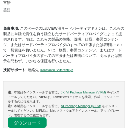
言語
英語
免責事項:
このページのLabVIEW用サードパーティアドオンは、これらの
製品に単独で責任を負う独立したサードパーティプロバイダによって提
供されます。NIは、これらの製品の性能、説明、仕様、参照コンテン
ツ、またはサードパーティプロバイダのすべての主張または表明につい
て一切責任を負いません。NIは、物品、参照コンテンツ、またはサード
パーティプロバイダのすべての主張または表明について、明示または黙
示を問わず、いかなる保証も行いません。
技術サポート:
連絡先
Konstantin Shifershteyn
注:
本製品をインストールする前に、
JKI VI Package Manager (VIPM)
をインス
トールしてください。VIPMは、LabVIEWのアドオンを検索、作成、インストー
ルするのに役立ちます。
注:
本製品をインストールする前に、
NI Package Manager (NIPM)
をインスト
ールしてください。NIPMは、NIのソフトウェアをインストール、アップグレー
ド、管理するのに役立ちます。
ダウンロード