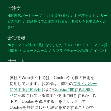
ご注文
NI代理店パートナー
ご注文状況/履歴
お見積を入手
サー
ビス規約
製品番号でご注文されるか、見積りをお申込みくだ
さい
会社情報
NIはエマソン社の一員になりました
NIについて
エマソン採
用情報
ニュースルーム
サプライチェーン/品質
イベント
サポート
ダウンロード
製品ドキュメント
ディスカッションフォーラ
ム
製品のアクティブ化
サポートリクエスト
サイトに関
弊社のWebサイトでは、Cookieや同様の技術を
するご意見
使用しています。お客様は、弊社の
プライバシー
に関するお知らせ
および
Cookieに関するお知ら
Twitter
YouTube
Faceb
In
せ
に記載されている収集と使用に同意するか、以
下の「Cookieを管理する」をクリックして
Cookieを無効にしたり設定を変更することがで