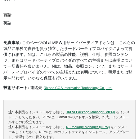
言語
英語
免責事項:
このページのLabVIEW用サードパーティアドオンは、これらの
製品に単独で責任を負う独立したサードパーティプロバイダによって提
供されます。NIは、これらの製品の性能、説明、仕様、参照コンテン
ツ、またはサードパーティプロバイダのすべての主張または表明につい
て一切責任を負いません。NIは、物品、参照コンテンツ、またはサード
パーティプロバイダのすべての主張または表明について、明示または黙
示を問わず、いかなる保証も行いません。
技術サポート:
連絡先
Rizhao COS Information Technology Co., Ltd.
注:
本製品をインストールする前に、
JKI VI Package Manager (VIPM)
をインス
トールしてください。VIPMは、LabVIEWのアドオンを検索、作成、インストー
ルするのに役立ちます。
注:
本製品をインストールする前に、
NI Package Manager (NIPM)
をインスト
ールしてください。NIPMは、NIのソフトウェアをインストール、アップグレー
ド、管理するのに役立ちます。