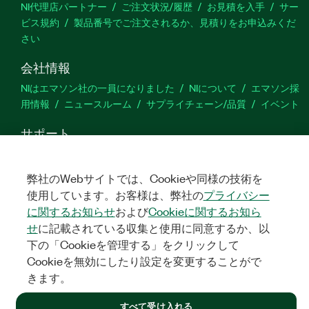
NI代理店パートナー
ご注文状況/履歴
お見積を入手
サー
ビス規約
製品番号でご注文されるか、見積りをお申込みくだ
さい
会社情報
NIはエマソン社の一員になりました
NIについて
エマソン採
用情報
ニュースルーム
サプライチェーン/品質
イベント
サポート
ダウンロード
製品ドキュメント
ディスカッションフォーラ
ム
製品のアクティブ化
サポートリクエスト
サイトに関
弊社のWebサイトでは、Cookieや同様の技術を
するご意見
使用しています。お客様は、弊社の
プライバシー
に関するお知らせ
および
Cookieに関するお知ら
Twitter
YouTube
Faceb
In
せ
に記載されている収集と使用に同意するか、以
下の「Cookieを管理する」をクリックして
Cookieを無効にしたり設定を変更することがで
きます。
©
NATIONAL INSTRUMENTS CORP. ALL RIGHTS RESERVED.
すべて受け入れる