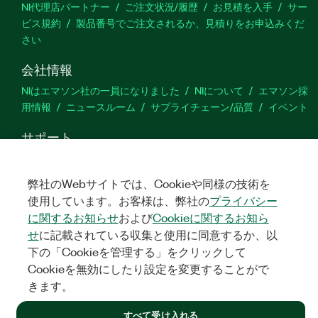
NI代理店パートナー
ご注文状況/履歴
お見積を入手
サー
ビス規約
製品番号でご注文されるか、見積りをお申込みくだ
さい
会社情報
NIはエマソン社の一員になりました
NIについて
エマソン採
用情報
ニュースルーム
サプライチェーン/品質
イベント
サポート
ダウンロード
製品ドキュメント
ディスカッションフォーラ
ム
製品のアクティブ化
サポートリクエスト
サイトに関
弊社のWebサイトでは、Cookieや同様の技術を
するご意見
使用しています。お客様は、弊社の
プライバシー
に関するお知らせ
および
Cookieに関するお知ら
Twitter
YouTube
Faceb
In
せ
に記載されている収集と使用に同意するか、以
下の「Cookieを管理する」をクリックして
Cookieを無効にしたり設定を変更することがで
きます。
©
NATIONAL INSTRUMENTS CORP. ALL RIGHTS RESERVED.
すべて受け入れる