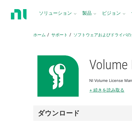
ホ
ー
ソリューション
製品
ビジョン
ム
ペ
ー
ホーム
サポート
ソフトウェアおよびドライバの
ジ
に
戻
る
Volume 
NI Volume Lic
+ 続きを読み取る
ダウンロード