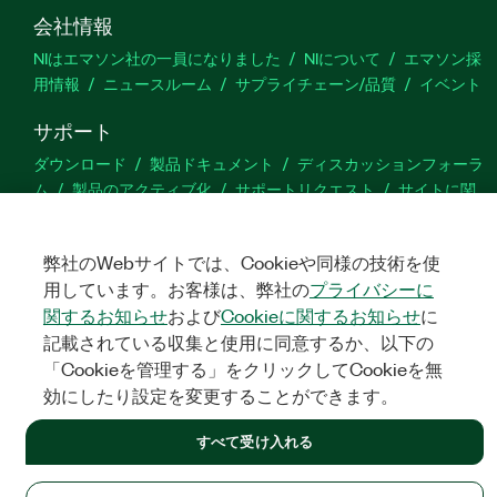
会社情報
NIはエマソン社の一員になりました
NIについて
エマソン採
用情報
ニュースルーム
サプライチェーン/品質
イベント
サポート
ダウンロード
製品ドキュメント
ディスカッションフォーラ
ム
製品のアクティブ化
サポートリクエスト
サイトに関
するご意見
弊社のWebサイトでは、Cookieや同様の技術を使
Twitter
YouTube
Faceb
In
用しています。お客様は、弊社の
プライバシーに
関するお知らせ
および
Cookieに関するお知らせ
に
記載されている収集と使用に同意するか、以下の
「Cookieを管理する」をクリックしてCookieを無
©
NATIONAL INSTRUMENTS CORP. ALL RIGHTS RESERVED.
効にしたり設定を変更することができます。
法令関連情報
|
IMPRINT
|
プライバシー
|
クッキーを管理する
すべて受け入れる