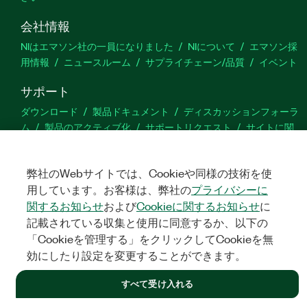
会社情報
NIはエマソン社の一員になりました
NIについて
エマソン採
用情報
ニュースルーム
サプライチェーン/品質
イベント
サポート
ダウンロード
製品ドキュメント
ディスカッションフォーラ
ム
製品のアクティブ化
サポートリクエスト
サイトに関
するご意見
弊社のWebサイトでは、Cookieや同様の技術を使
Twitter
YouTube
Faceb
In
用しています。お客様は、弊社の
プライバシーに
関するお知らせ
および
Cookieに関するお知らせ
に
記載されている収集と使用に同意するか、以下の
「Cookieを管理する」をクリックしてCookieを無
©
NATIONAL INSTRUMENTS CORP. ALL RIGHTS RESERVED.
効にしたり設定を変更することができます。
法令関連情報
|
IMPRINT
|
プライバシー
|
クッキーを管理する
すべて受け入れる