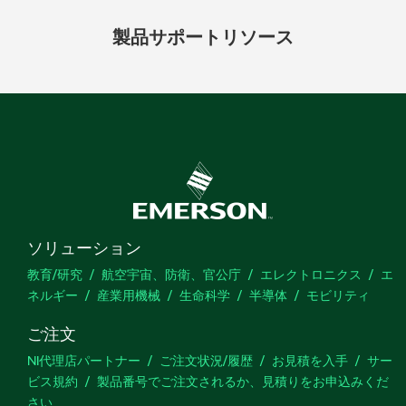
製品
サポート
リソース
ソリューション
教育/研究
航空宇宙、防衛、官公庁
エレクトロニクス
エ
ネルギー
産業用機械
生命科学
半導体
モビリティ
ご注文
NI代理店パートナー
ご注文状況/履歴
お見積を入手
サー
ビス規約
製品番号でご注文されるか、見積りをお申込みくだ
さい