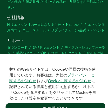
ビス規約
製品番号でご注文されるか、見積りをお申込みくだ
さい
会社情報
NIはエマソン社の一員になりました
NIについて
エマソン採
用情報
ニュースルーム
サプライチェーン/品質
イベント
サポート
ダウンロード
製品ドキュメント
ディスカッションフォーラ
ム
製品のアクティブ化
サポートリクエスト
サイトに関
するご意見
弊社のWebサイトでは、Cookieや同様の技術を使
Twitter
YouTube
Faceb
In
用しています。お客様は、弊社の
プライバシーに
関するお知らせ
および
Cookieに関するお知らせ
に
記載されている収集と使用に同意するか、以下の
「Cookieを管理する」をクリックしてCookieを無
©
NATIONAL INSTRUMENTS CORP. ALL RIGHTS RESERVED.
効にしたり設定を変更することができます。
法令関連情報
|
IMPRINT
|
プライバシー
|
クッキーを管理する