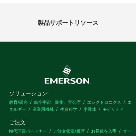
製品
サポート
リソース
ソリューション
教育/研究
航空宇宙、防衛、官公庁
エレクトロニクス
エ
ネルギー
産業用機械
生命科学
半導体
モビリティ
ご注文
NI代理店パートナー
ご注文状況/履歴
お見積を入手
サー