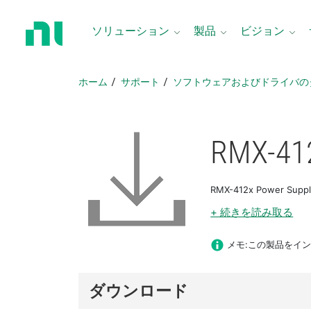
ホ
ー
ソリューション
製品
ビジョン
ム
ペ
ー
ホーム
サポート
ソフトウェアおよびドライバの
ジ
に
戻
る
RMX-412
RMX-412x Power S
+ 続きを読み取る
メモ:この製品をインス
ダウンロード