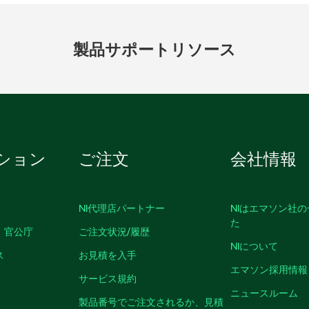
製品
サポート
リソース
ション
ご注文
会社情報
NI代理店パートナー
NIはエマソン社
た
、官公庁
ご注文状況/履歴
NIについて
ス
お見積を入手
エマソン採用情報
サービス規約
ニュースルーム
製品番号でご注文されるか、見積