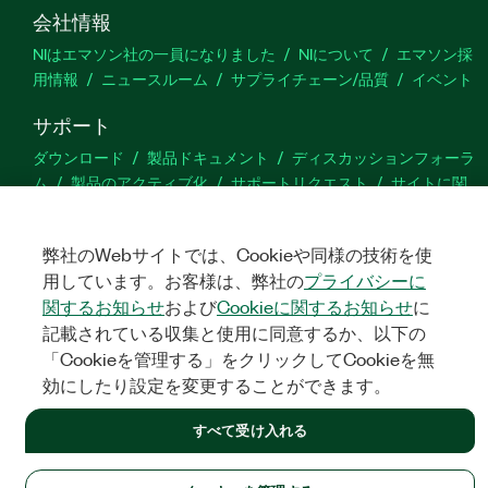
会社情報
NIはエマソン社の一員になりました
NIについて
エマソン採
用情報
ニュースルーム
サプライチェーン/品質
イベント
サポート
ダウンロード
製品ドキュメント
ディスカッションフォーラ
ム
製品のアクティブ化
サポートリクエスト
サイトに関
するご意見
弊社のWebサイトでは、Cookieや同様の技術を使
Twitter
YouTube
Faceb
In
用しています。お客様は、弊社の
プライバシーに
関するお知らせ
および
Cookieに関するお知らせ
に
記載されている収集と使用に同意するか、以下の
「Cookieを管理する」をクリックしてCookieを無
©
NATIONAL INSTRUMENTS CORP. ALL RIGHTS RESERVED.
効にしたり設定を変更することができます。
法令関連情報
|
IMPRINT
|
プライバシー
|
クッキーを管理する
すべて受け入れる