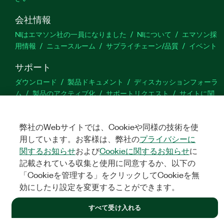
会社情報
NIはエマソン社の一員になりました
NIについて
エマソン採
用情報
ニュースルーム
サプライチェーン/品質
イベント
サポート
ダウンロード
製品ドキュメント
ディスカッションフォーラ
ム
製品のアクティブ化
サポートリクエスト
サイトに関
するご意見
弊社のWebサイトでは、Cookieや同様の技術を使
Twitter
YouTube
Faceb
In
用しています。お客様は、弊社の
プライバシーに
関するお知らせ
および
Cookieに関するお知らせ
に
記載されている収集と使用に同意するか、以下の
「Cookieを管理する」をクリックしてCookieを無
©
NATIONAL INSTRUMENTS CORP. ALL RIGHTS RESERVED.
効にしたり設定を変更することができます。
法令関連情報
|
IMPRINT
|
プライバシー
|
クッキーを管理する
すべて受け入れる