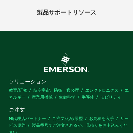
製品
サポート
リソース
ソリューション
教育/研究
航空宇宙、防衛、官公庁
エレクトロニクス
エ
ネルギー
産業用機械
生命科学
半導体
モビリティ
ご注文
NI代理店パートナー
ご注文状況/履歴
お見積を入手
サー
ビス規約
製品番号でご注文されるか、見積りをお申込みくだ
さい