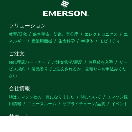
ソリューション
教育/研究
航空宇宙、防衛、官公庁
エレクトロニクス
エ
ネルギー
産業用機械
生命科学
半導体
モビリティ
ご注文
NI代理店パートナー
ご注文状況/履歴
お見積を入手
サー
ビス規約
製品番号でご注文されるか、見積りをお申込みくだ
さい
会社情報
NIはエマソン社の一員になりました
NIについて
エマソン採
用情報
ニュースルーム
サプライチェーン/品質
イベント
サポート
ダウンロード
製品ドキュメント
ディスカッションフォーラ
ム
製品のアクティブ化
サポートリクエスト
サイトに関