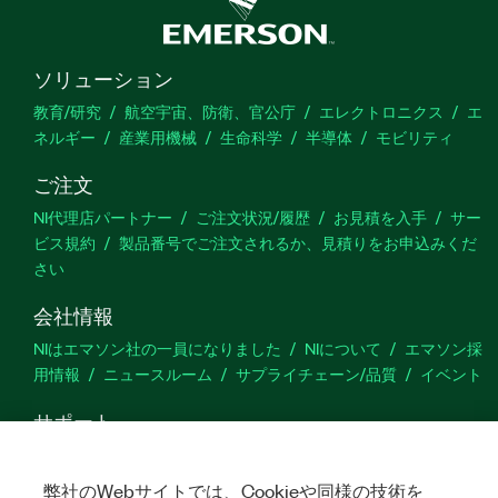
ソリューション
教育/研究
航空宇宙、防衛、官公庁
エレクトロニクス
エ
ネルギー
産業用機械
生命科学
半導体
モビリティ
ご注文
NI代理店パートナー
ご注文状況/履歴
お見積を入手
サー
ビス規約
製品番号でご注文されるか、見積りをお申込みくだ
さい
会社情報
NIはエマソン社の一員になりました
NIについて
エマソン採
用情報
ニュースルーム
サプライチェーン/品質
イベント
サポート
ダウンロード
製品ドキュメント
ディスカッションフォーラ
ム
製品のアクティブ化
サポートリクエスト
サイトに関
弊社のWebサイトでは、Cookieや同様の技術を