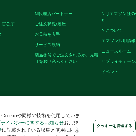
NI代理店パートナー
NIはエマソン社
た
、官公庁
ご注文状況/履歴
NIについて
ス
お見積を入手
エマソン採用情報
サービス規約
ニュースルーム
製品番号でご注文されるか、見積
りをお申込みください
サプライチェーン
イベント
クッキーを管理する
©
NATIONAL INSTRUMENTS CORP. ALL RIGHTS RESER
Cookieや同様の技術を使用していま
プライバシーに関するお知らせ
および
クッキーを管理する
せ
に記載されている収集と使用に同意