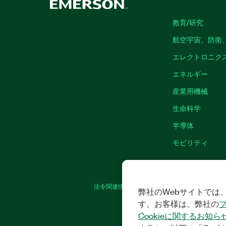
教育/研究
航空宇宙、防衛
エレクトロニク
エネルギー
産業用機械
生命科学
半導体
モビリティ
法令関連情報
|
IMPRINT
|
プライバシー
|
弊社のWebサイトでは、
す。お客様は、弊社の
Cookieに関するお知ら