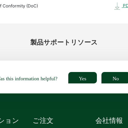
P
f Conformity (DoC)
製品
サポート
リソース
Yes
No
s this information helpful?
ション
ご注文
会社情報