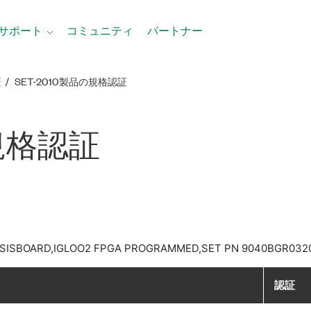
サポート
コミュニティ
パートナー
証
SET-2010製品​の​規格​認証
規格​認証
ASISBOARD,IGLOO2 FPGA PROGRAMMED,SET PN 9040BGR0320
認証