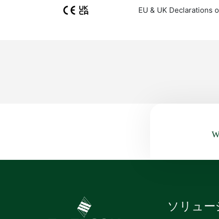
EU & UK Declarations o
Wa
ソリュー