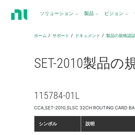
ホ
ー
ソリューション
製品
ビジョン
ム
ペ
ー
ホーム
サポート
ドキュメント
製品​の​規格​認
ジ
に
戻
SET-2010
製品​の​
る
115784-01L
CCA,SET-2010,SLSC 32CH ROUTING CARD B
シンボル
説明