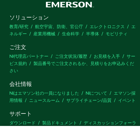
ソリューション
教育/研究
航空宇宙、防衛、官公庁
エレクトロニクス
エ
ネルギー
産業用機械
生命科学
半導体
モビリティ
ご注文
NI代理店パートナー
ご注文状況/履歴
お見積を入手
サー
ビス規約
製品番号でご注文されるか、見積りをお申込みくだ
さい
会社情報
NIはエマソン社の一員になりました
NIについて
エマソン採
用情報
ニュースルーム
サプライチェーン/品質
イベント
サポート
ダウンロード
製品ドキュメント
ディスカッションフォーラ
ム
製品のアクティブ化
サポートリクエスト
サイトに関
するご意見