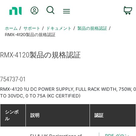
ホ
Myアカウント
検索
ー
ム
ペ
ホーム
サポート
ドキュメント
製品​の​規格​認証
ー
RMX-4120製品​の​規格​認証
ジ
に
RMX-4120
製品​の​規格​認証
戻
る
754737-01
RMX-4120 1U DC POWER SUPPLY, FULL RACK WIDTH, 750W, 0
TO 30VDC, 0 TO 75A (KC CERTIFIED)
シンボ
説明
認証
ル
PDF ダウン