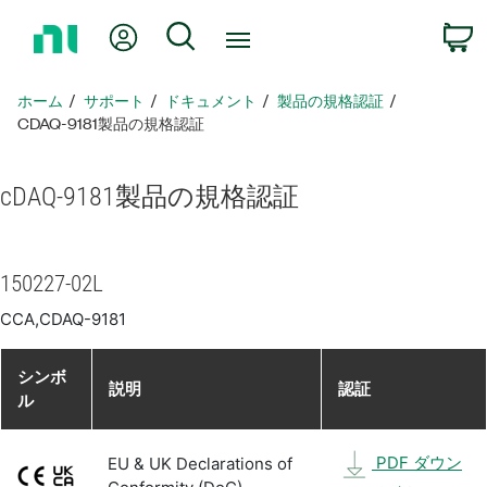
ホ
Myアカウント
検索
ー
ム
ペ
ホーム
サポート
ドキュメント
製品​の​規格​認証
ー
CDAQ-9181製品​の​規格​認証
ジ
に
cDAQ-9181
製品​の​規格​認証
戻
る
150227-02L
CCA,CDAQ-9181
シンボ
説明
認証
ル
PDF ダウン
EU & UK Declarations of