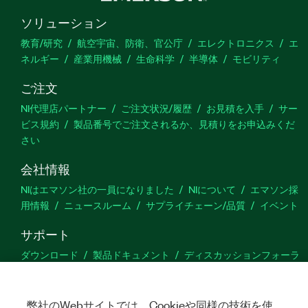
ソリューション
教育/研究
航空宇宙、防衛、官公庁
エレクトロニクス
エ
ネルギー
産業用機械
生命科学
半導体
モビリティ
ご注文
NI代理店パートナー
ご注文状況/履歴
お見積を入手
サー
ビス規約
製品番号でご注文されるか、見積りをお申込みくだ
さい
会社情報
NIはエマソン社の一員になりました
NIについて
エマソン採
用情報
ニュースルーム
サプライチェーン/品質
イベント
サポート
ダウンロード
製品ドキュメント
ディスカッションフォーラ
ム
製品のアクティブ化
サポートリクエスト
サイトに関
するご意見
弊社のWebサイトでは、Cookieや同様の技術を使