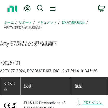
ホ
Myアカウント
検索
ー
ム
ペ
ホーム
サポート
ドキュメント
製品​の​規格​認証
ー
ARTY S7製品​の​規格​認証
ジ
に
Arty S7
製品​の​規格​認証
戻
る
790267-01
ARTY Z7, 7020, PRODUCT KIT, DIGILENT PN 410-346-20
シンボ
説明
認証
ル
PDF ダウン
EU & UK Declarations of