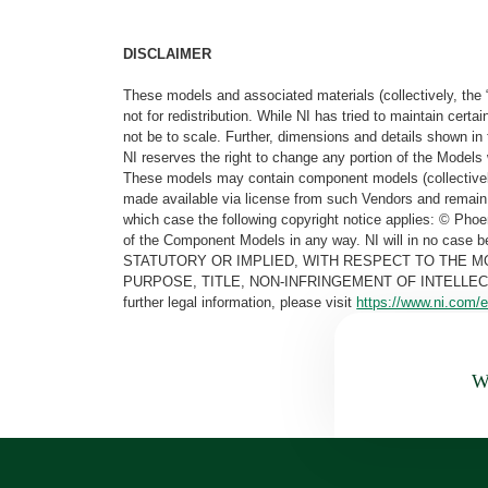
DISCLAIMER
These models and associated materials (collectively, the 
not for redistribution. While NI has tried to maintain cer
not be to scale. Further, dimensions and details shown in 
NI reserves the right to change any portion of the Models 
These models may contain component models (collectively
made available via license from such Vendors and remain 
which case the following copyright notice applies: © Ph
of the Component Models in any way. NI will in no cas
STATUTORY OR IMPLIED, WITH RESPECT TO THE M
PURPOSE, TITLE, NON-INFRINGEMENT OF INTELLE
further legal information, please visit
https://www.ni.com/e
Wa