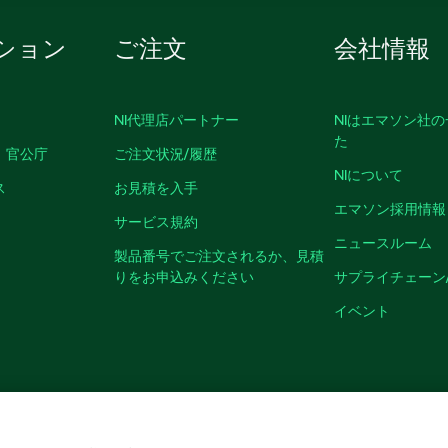
ション
ご注文
会社情報
NI代理店パートナー
NIはエマソン社
た
、官公庁
ご注文状況/履歴
NIについて
ス
お見積を入手
エマソン採用情報
サービス規約
ニュースルーム
製品番号でご注文されるか、見積
りをお申込みください
サプライチェーン
イベント
クッキーを管理する
©
NATIONAL INSTRUMENTS CORP. ALL RIGHTS RESER