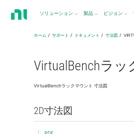
ホ
ー
ソリューション
製品
ビジョン
ム
ペ
ー
ホーム
サポート
ドキュメント
寸法図
VIR
ジ
に
戻
る
VirtualBench
ラッ
VirtualBenchラックマウント 寸法図
2D
寸法図
PDF