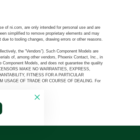
e of ni.com, are only intended for personal use and are
e been simplified to remove proprietary elements and may
t due to tooling changes, drawing errors or other reasons.
llectively, the “Vendors”). Such Component Models are
rials of, among other vendors, Phoenix Contact, Inc., in
he Component Models, and does not guarantee the quality
 AND ITS LICENSORS MAKE NO WARRANTIES, EXPRESS,
ANTABILITY, FITNESS FOR A PARTICULAR
M USAGE OF TRADE OR COURSE OF DEALING. For