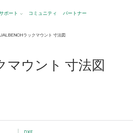
サポート
コミュニティ
パートナー
TUALBENCHラックマウント 寸法図
ク
マウント 寸法図
DXF