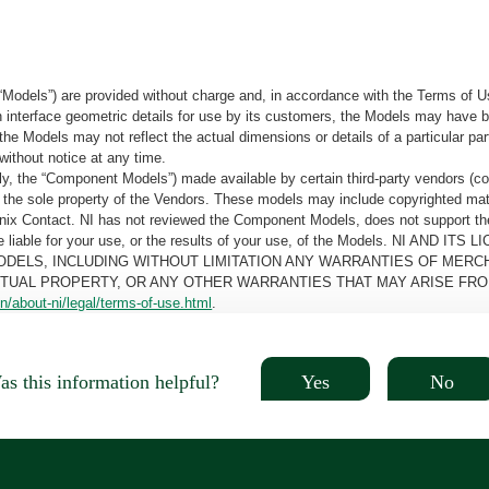
“Models”) are provided without charge and, in accordance with the Terms of Us
tain interface geometric details for use by its customers, the Models may hav
the Models may not reflect the actual dimensions or details of a particular par
without notice at any time.
, the “Component Models”) made available by certain third-party vendors (co
the sole property of the Vendors. These models may include copyrighted mate
oenix Contact. NI has not reviewed the Component Models, does not support t
e be liable for your use, or the results of your use, of the Models. NI
ODELS, INCLUDING WITHOUT LIMITATION ANY WARRANTIES OF MERCH
CTUAL PROPERTY, OR ANY OTHER WARRANTIES THAT MAY ARISE FRO
n/about-ni/legal/terms-of-use.html
.
Yes
No
s this information helpful?