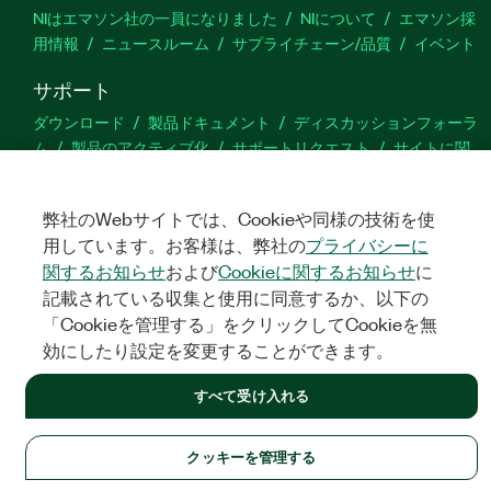
NIはエマソン社の一員になりました
NIについて
エマソン採
用情報
ニュースルーム
サプライチェーン/品質
イベント
サポート
ダウンロード
製品ドキュメント
ディスカッションフォーラ
ム
製品のアクティブ化
サポートリクエスト
サイトに関
するご意見
弊社のWebサイトでは、Cookieや同様の技術を使
Twitter
YouTube
Faceb
In
用しています。お客様は、弊社の
プライバシーに
関するお知らせ
および
Cookieに関するお知らせ
に
記載されている収集と使用に同意するか、以下の
「Cookieを管理する」をクリックしてCookieを無
©
NATIONAL INSTRUMENTS CORP. ALL RIGHTS RESERVED.
効にしたり設定を変更することができます。
法令関連情報
|
IMPRINT
|
プライバシー
|
クッキーを管理する
すべて受け入れる
クッキーを管理する