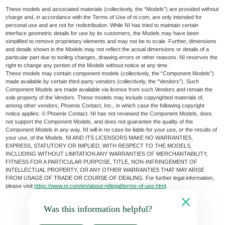
These models and associated materials (collectively, the “Models”) are provided without
charge and, in accordance with the Terms of Use of ni.com, are only intended for
personal use and are not for redistribution. While NI has tried to maintain certain
interface geometric details for use by its customers, the Models may have been
simplified to remove proprietary elements and may not be to scale. Further, dimensions
and details shown in the Models may not reflect the actual dimensions or details of a
particular part due to tooling changes, drawing errors or other reasons. NI reserves the
right to change any portion of the Models without notice at any time.
These models may contain component models (collectively, the “Component Models”)
made available by certain third-party vendors (collectively, the “Vendors”). Such
Component Models are made available via license from such Vendors and remain the
sole property of the Vendors. These models may include copyrighted materials of,
among other vendors, Phoenix Contact, Inc., in which case the following copyright
notice applies: © Phoenix Contact. NI has not reviewed the Component Models, does
not support the Component Models, and does not guarantee the quality of the
Component Models in any way. NI will in no case be liable for your use, or the results of
your use, of the Models. NI AND ITS LICENSORS MAKE NO WARRANTIES,
EXPRESS, STATUTORY OR IMPLIED, WITH RESPECT TO THE MODELS,
INCLUDING WITHOUT LIMITATION ANY WARRANTIES OF MERCHANTABILITY,
FITNESS FOR A PARTICULAR PURPOSE, TITLE, NON-INFRINGEMENT OF
INTELLECTUAL PROPERTY, OR ANY OTHER WARRANTIES THAT MAY ARISE
FROM USAGE OF TRADE OR COURSE OF DEALING. For further legal information,
please visit
https://www.ni.com/en/about-ni/legal/terms-of-use.html
.
Was this information helpful?